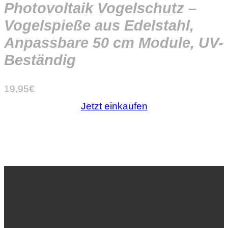
Photovoltaik Vogelschutz –
Vogelspieße aus Edelstahl,
Anpassbare 50 cm Module, UV-
Beständig
19,95
€
Jetzt einkaufen