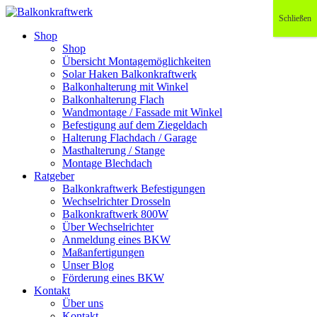
Schließen
Shop
Shop
Übersicht Montagemöglichkeiten
Solar Haken Balkonkraftwerk
Balkonhalterung mit Winkel
Balkonhalterung Flach
Wandmontage / Fassade mit Winkel
Befestigung auf dem Ziegeldach
Halterung Flachdach / Garage
Masthalterung / Stange
Montage Blechdach
Ratgeber
Balkonkraftwerk Befestigungen
Wechselrichter Drosseln
Balkonkraftwerk 800W
Über Wechselrichter
Anmeldung eines BKW
Maßanfertigungen
Unser Blog
Förderung eines BKW
Kontakt
Über uns
Kontakt