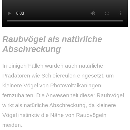
Raubvögel als natürliche
Abschreckung
In einigen Fällen wurden auch natürliche
Prädatoren wie Schleiereulen eingesetzt, um
kleinere Vögel von Photovoltaikanlagen
fernzuhalten. Die Anwesenheit dieser Raubvögel
wirkt als natürliche Abschreckung, da kleinere
Vögel instinktiv die Nähe von Raubvögeln
meiden.