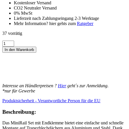
Kostenloser Versand
CO2 Neutraler Versand
0% MwSt
Lieferzeit nach Zahlungseingang 2-3 Werktage
Mehr Information? hier gehts zum
Ratgeber
37 vorrätig
MiniRail
Set
In den Warenkorb
mit
Endklemme
30MM
:
Schnelle
und
flexible
Interesse an Händlerpreisen ?
Hier
geht´s zur Anmeldung.
Solarmodul-
*nur für Gewerbe
Montage
auf
Produktsicherheit - Verantwortliche Person für die EU
Trapezblechdächern
Menge
Beschreibung:
Das MiniRail Set mit Endklemme bietet eine einfache und schnelle
Montage auf Trapezblechdächern aus Aluminium und Stahl. Dank