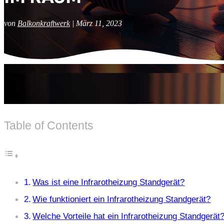
von
Balkonkraftwerk
|
März 11, 2023
Table of Contents
Was ist eine Infrarotheizung Standgerät?
Wie funktioniert ein Infrarotheizung Standgerät?
Welche Vorteile hat ein Infrarotheizung Standgerät