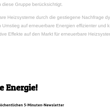
diese Gruppe berücksichtigt.
erbare Heizsysteme durch die gestiegene Nachfrage 
n Umstieg auf erneuerbare Energien effizienter und 
ve Effekte auf den Markt für erneuerbare Heizsyste
e Energie!
wöchentlichen 5-Minuten-Newsletter