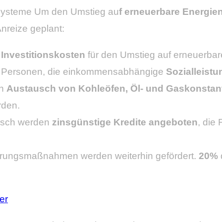
zsysteme Um den Umstieg au
f erneuerbare Energien 
reize geplant:
Investitionskosten
für den Umstieg auf erneuerba
 Personen, die einkommensabhängige
Sozialleistu
en
Austausch von Kohleöfen, Öl- und Gaskonstan
rden.
usch werden
zinsgünstige Kredite angeboten
, die
rungsmaßnahmen werden weiterhin gefördert.
20%
er