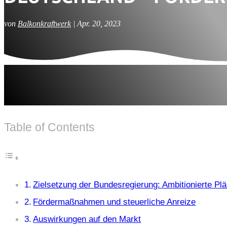
von
Balkonkraftwerk
|
Apr. 20, 2023
Table of Contents
Zielsetzung der Bundesregierung: Ambitionierte Pl
Fördermaßnahmen und steuerliche Anreize
Auswirkungen auf den Markt