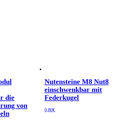
odul
Nutensteine M8 Nut8
einschwenkbar mit
r die
Federkugel
erung von
0,80
€
eln