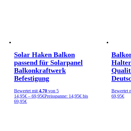
Solar Haken Balkon
Balko
passend für Solarpanel
Halte
Balkonkraftwerk
Qualit
Befestigung
Deuts
Bewertet mit
4.70
von 5
Bewertet 
14,95
€
–
69,95
€
Preisspanne: 14,95€ bis
69,95
€
69,95€