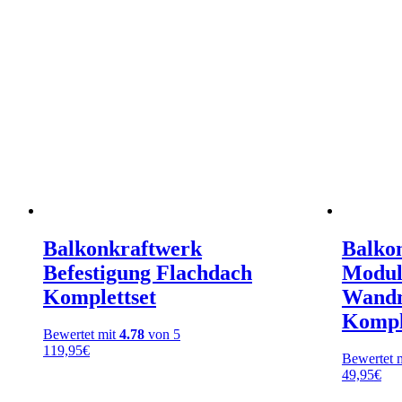
Balkonkraftwerk
Balko
Befestigung Flachdach
Modul
Komplettset
Wandm
Kompl
Bewertet mit
4.78
von 5
119,95
€
Bewertet 
49,95
€