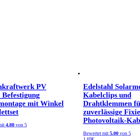
nkraftwerk PV
Edelstahl Solarm
 Befestigung
Kabelclips und
ontage mit Winkel
Drahtklemmen fü
ettset
zuverlässige Fixi
Photovoltaik-Kab
mit
4.88
von 5
Bewertet mit
5.00
von 5
1,69
€