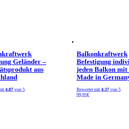
nkraftwerk
Balkonkraftwerk
rung Geländer –
Befestigung indiv
ätsprodukt aus
jeden Balkon mit
chland
Made in German
mit
4.87
von 5
Bewertet mit
4.37
von 5
99,95
€