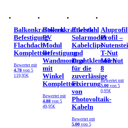
Balkonkraftwerk
Balkonkraftwerk
Edelstahl
Aluprofil
Befestigung
PV
Solarmodul
Profil –
Flachdach
Modul
Kabelclips
Nutenste
Komplettset
Befestigung
und
T-Nut
Wandmontage
Drahtklemmen
M8 Nut
Bewertet mit
mit
für die
8
4.78
von 5
Winkel
zuverlässige
119,95
€
Bewertet mit
Komplettset
Fixierung
5.00
von 5
von
0,95
€
Bewertet mit
Photovoltaik-
4.88
von 5
Kabeln
49,95
€
Bewertet mit
5.00
von 5