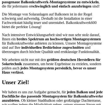
passgenaue Balkonkraftwerk-Montagesysteme zu entwickeln
,
die für jedermann e
rschwinglich und einfach anzubringen
sind!
Die Montage von Solaranlagen auf Balkonen ist in der Regel
schwierig und aufwendig. Deshalb ist die Installation in einer
Fachwerkstatt häufig teuer und unrentabel. Balkonkraftwerk600
bietet die perfekte Lösung!
Nach intensiver Entwicklungsarbeit sind wir nun sehr stolz darauf,
Ihnen ein
breites Spektrum an hochwertigen Montagesystemen
für Balkonkraftwerke anbieten zu können. Unsere Montagesysteme
sind auf Ihre
individuellen Bedürfnisse zugeschnitten
und
überzeugen durch höchste Qualität und erstklassige Funktionalität.
Wir arbeiten nicht nur mit den
größten deutschen Herstellern für
Solartechnik
zusammen, um beste Ergebnisse zu erzielen, sondern
prüfen auch
jedes Montagesystem persönlich, bevor es unser
Haus verlässt.
Unser Ziel!
Wir haben es uns zur Aufgabe gemacht, für
jeden Balkon und jede
Dachfläche das passende Montagesystem für Balkonkraftwerke
anzubieten
. Ob kleiner Stadtbalkon oder großzügige Dachterrasse,
wir wollen jedem die Möglichkeit geben, seinen eigenen Strom mit