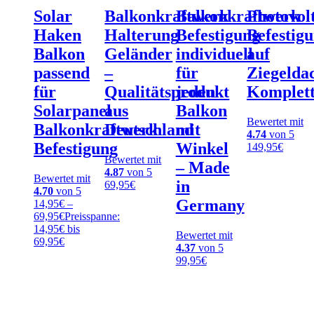
Solar
Balkonkraftwerk
Balkonkraftwerk
Photovol
Haken
Halterung
Befestigung
Befestig
Balkon
Geländer
individuell
auf
passend
–
für
Ziegelda
für
Qualitätsprodukt
jeden
Komplett
Solarpanel
aus
Balkon
Bewertet mit
Balkonkraftwerk
Deutschland
mit
4.74
von 5
Befestigung
Winkel
149,95
€
Bewertet mit
– Made
4.87
von 5
Bewertet mit
in
69,95
€
4.70
von 5
Germany
14,95
€
–
69,95
€
Preisspanne:
14,95€ bis
Bewertet mit
69,95€
4.37
von 5
99,95
€