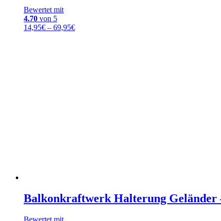
Bewertet mit
4.70
von 5
Preisspanne:
14,95
€
–
69,95
€
14,95€
bis
69,95€
Balkonkraftwerk Halterung Geländer 
Bewertet mit