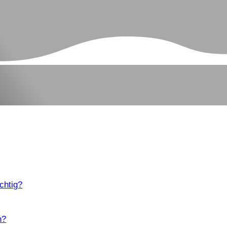
chtig?
n?