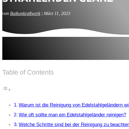
von
Balkonkraftwerk
|
März 11, 2023
Table of Contents
Warum ist die Reinigung von Edelstahlgeländern wi
Wie oft sollte man ein Edelstahlgeländer reinigen?
Welche Schritte sind bei der Reinigung zu beachte