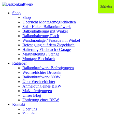
Schließen
Shop
Shop
Übersicht Montagemöglichkeiten
Solar Haken Balkonkraftwerk
Balkonhalterung mit Winkel
Balkonhalterung Flach
Wandmontage / Fassade mit Winkel
Befestigung auf dem Ziegeldach
Halterung Flachdach / Garage
Masthalterung / Stange
Montage Blechdach
Ratgeber
Balkonkraftwerk Befestigungen
Wechselrichter Drosseln
Balkonkraftwerk 800W
Über Wechselrichter
Anmeldung eines BKW
Maßanfertigungen
Unser Blog
Förderung eines BKW
Kontakt
Über uns
Kontakt