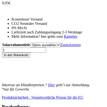
9,95
€
Kostenloser Versand
CO2 Neutraler Versand
0% MwSt
Lieferzeit nach Zahlungseingang 2-3 Werktage
Mehr Information? hier gehts zum
Ratgeber
Solarrahmentiefe
Zurücksetzen
4x
Solar
In den Warenkorb
Panel
Reinigung
Wasserablauf
Clip
Entwässerung
Clip
Halterung
Interesse an Händlerpreisen ?
Hier
geht´s zur Anmeldung.
Menge
*nur für Gewerbe
Produktsicherheit - Verantwortliche Person für die EU
Beschreibung: