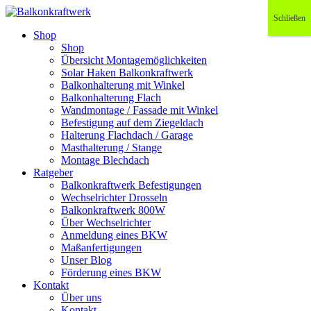
Schließen
Shop
Shop
Übersicht Montagemöglichkeiten
Solar Haken Balkonkraftwerk
Balkonhalterung mit Winkel
Balkonhalterung Flach
Wandmontage / Fassade mit Winkel
Befestigung auf dem Ziegeldach
Halterung Flachdach / Garage
Masthalterung / Stange
Montage Blechdach
Ratgeber
Balkonkraftwerk Befestigungen
Wechselrichter Drosseln
Balkonkraftwerk 800W
Über Wechselrichter
Anmeldung eines BKW
Maßanfertigungen
Unser Blog
Förderung eines BKW
Kontakt
Über uns
Kontakt