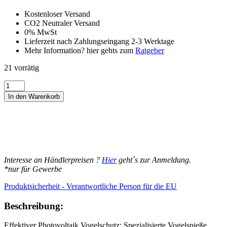
Kostenloser Versand
CO2 Neutraler Versand
0% MwSt
Lieferzeit nach Zahlungseingang 2-3 Werktage
Mehr Information? hier gehts zum
Ratgeber
21 vorrätig
Photovoltaik
Vogelschutz
In den Warenkorb
–
Vogelspieße
aus
Edelstahl,
Anpassbare
50
cm
Interesse an Händlerpreisen ?
Hier
geht´s zur Anmeldung.
Module,
*nur für Gewerbe
UV-
Beständig
Produktsicherheit - Verantwortliche Person für die EU
Menge
Beschreibung:
Effektiver Photovoltaik Vogelschutz: Spezialisierte Vogelspieße