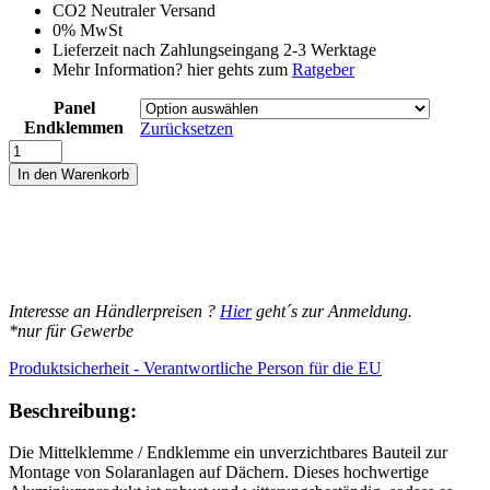
CO2 Neutraler Versand
0% MwSt
Lieferzeit nach Zahlungseingang 2-3 Werktage
Mehr Information? hier gehts zum
Ratgeber
Panel
Endklemmen
Zurücksetzen
Mittelklemme
Halterung
In den Warenkorb
Befestigung
für
Solarmodule
PV
Solar
Panel
inkl
Interesse an Händlerpreisen ?
Hier
geht´s zur Anmeldung.
Schrauben
*nur für Gewerbe
SET
Menge
Produktsicherheit - Verantwortliche Person für die EU
Beschreibung:
Die Mittelklemme / Endklemme ein unverzichtbares Bauteil zur
Montage von Solaranlagen auf Dächern. Dieses hochwertige