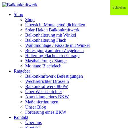
Schließen
Shop
Shop
Übersicht Montagemöglichkeiten
Solar Haken Balkonkraftwerk
Balkonhalterung mit Winkel
Balkonhalterung Flach
Wandmontage / Fassade mit Winkel
Befestigung auf dem Ziegeldach
Halterung Flachdach / Garage
Masthalterung / Stange
Montage Blechdach
Ratgeber
Balkonkraftwerk Befestigungen
Wechselrichter Drosseln
Balkonkraftwerk 800W
Über Wechselrichter
Anmeldung eines BKW
Maßanfertigungen
Unser Blog
Förderung eines BKW
Kontakt
Über uns
Kontakt