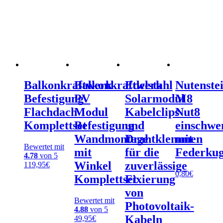
Balkonkraftwerk
Balkonkraftwerk
Edelstahl
Nutenste
Befestigung
PV
Solarmodul
M8
Flachdach
Modul
Kabelclips
Nut8
Komplettset
Befestigung
und
einschwe
Wandmontage
Drahtklemmen
mit
Bewertet mit
mit
für die
Federkug
4.78
von 5
Winkel
zuverlässige
119,95
€
0,80
€
Komplettset
Fixierung
von
Bewertet mit
Photovoltaik-
4.88
von 5
Kabeln
49,95
€